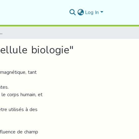
Log In
luence de champ électromagnétique sur la cellule biologie"
ellule biologie"
magnétique, tant
ntes.
le corps humain, et
re utilisés à des
influence de champ