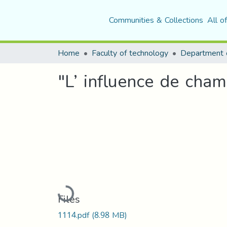
Communities & Collections
All o
Home
Faculty of technology
"L’ influence de cham
Loading...
Files
1114.pdf
(8.98 MB)