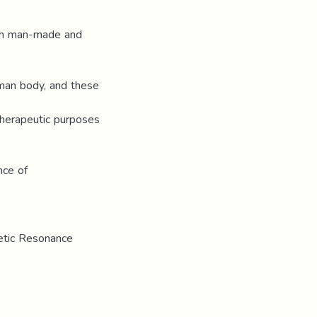
oth man-made and
uman body, and these
therapeutic purposes
nce of
netic Resonance