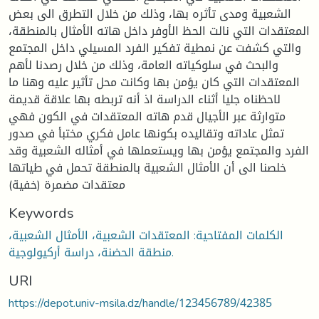
الشعبية ومدى تأثره بها، وذلك من خلال التطرق الى بعض
المعتقدات التي نالت الحظ الأوفر داخل هاته الأمثال بالمنطقة،
والتي كشفت عن نمطية تفكير الفرد المسيلي داخل المجتمع
والبحث في سلوكياته العامة، وذلك من خلال رصدنا لأهم
المعتقدات التي كان يؤمن بها وكانت محل تأثير عليه وهنا ما
لاحظناه جليا أثناء الدراسة اذ أنه تربطه بها علاقة قديمة
متوارثة عبر الأجيال قدم هاته المعتقدات في الكون فهي
تمثل عاداته وتقاليده بكونها عامل فكري مختبأ في صدور
الفرد والمجتمع يؤمن بها ويستعملها في أمثاله الشعبية وقد
خلصنا الى أن الأمثال الشعبية بالمنطقة تحمل في طياتها
معتقدات مضمرة (خفية)
Keywords
الكلمات المفتاحية: المعتقدات الشعبية، الأمثال الشعبية،
منطقة الحضنة، دراسة أركيولوجية.
URI
https://depot.univ-msila.dz/handle/123456789/42385