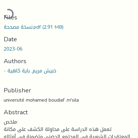
Loading...
Files
(2.91 MB)
نسخة مصححة.pdf
Date
2023-06
Authors
- خنيش مريم, باية كاهية
Publisher
université mohamed boudiaf .m'sila
Abstract
ملخص:
تعمل هذه الدراسة على محاولة الكشف على مكانة
المعتقدات الشعبية في المجتمع الحضني متضمنة في أمثاله