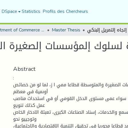
f DSpace
Statistics
Profils des Chercheurs
Department of Commerce Science
Master Thesis
 لسلوك إلمؤسسات إلصغيرة الم
Abstract
:
ات الصغيرة والمتوسطة قطاعا ممي ا ز، لما لو من خصائص
أوىمية في معظم
م سواء عمى مستوى الدخل القومي أو في استحداث مناصب
عمل كذلك تنويع
لسمع والخدمات، إسناد الصناعات الكبرى، تعبئة الادخار الخاص
وتوجييو نحو
عد قطاعا محوريا في تحقيق التنمية الاقتصادية والاجتماعية،