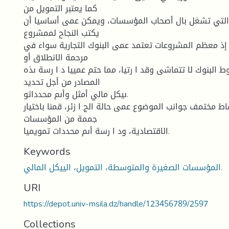
كما يعتبر التمويل من
ة التي تشغل بال أصحاب المؤسسات، ويمكن عمى أساسيا أن
يكتب النجاح لممشروع
 إذ معظم المشروعات تعتمد عمى البنوك التجارية سواء في
مرحمة الانطلاق أو
وط البنوك لا تتماشى وقد ا رتيا، مما حتم عمييا د ا رسة ىذه
المصادر من أجل تحديد
ىيكل مالي أمثل وأىم محدداتو.
اط مختمف جوانب الموضوع عمى حالة الج ا زئر، قمنا باختيار
جممة من المؤسسات
الاقتصادية، ود ا رسة أىم محددات تمويميا.
Keywords
المؤسسات الصغيرة والمتوسطة، التمويل، الييكل المالي.
URI
https://depot.univ-msila.dz/handle/123456789/2597
Collections