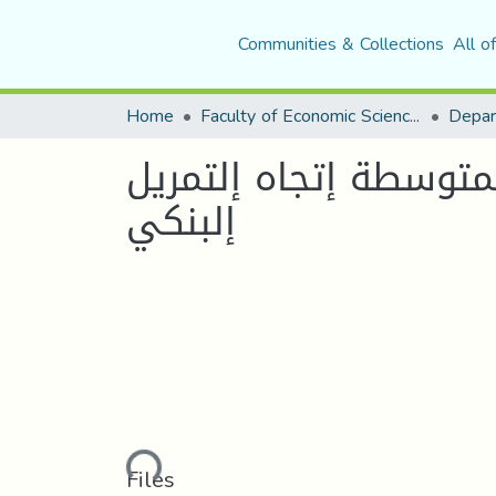
Communities & Collections
All o
Home
Faculty of Economic Sciences, Commerce and Management Sciences
توسطة إتجاه إلتمريل
إلبنكي
Loading...
Files