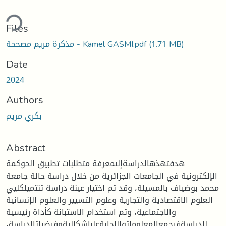
ding...
Files
(1.71 MB)
مذكرة مريم مصححة - Kamel GASMI.pdf
Date
2024
Authors
بكري مريم
Abstract
هدفتهذهالدراسةإلىمعرفة متطلبات تطبيق الحوكمة
الإلكترونية في الجامعات الجزائرية من خلال دراسة حالة جامعة
محمد بوضياف بالمسيلة، وقد تم اختيار عينة دراسة تنتميلكليي
العلوم الاقتصادية والتجارية وعلوم التسيير والعلوم الإنسانية
والاجتماعية، وتم استخدام الاستبانة كأداة رئيسية
للدراسةفيجمعالمعلوماتوالإجابةعلىإشكاليةوفرضياتالدراسة،