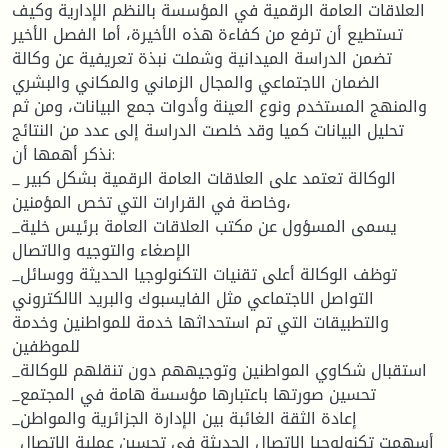
العلاقات العامة الرقمية في المؤسسة بالنظم الإدارية وكيف
تستطيع أن ترفع من كفاءة هذه الأخيرة، أما الفصل الأخير
تضمن الدراسة الميدانية وشملت نبذة تعريفية عن وكالة
الضمان الاجتماعي والمجال الزماني والمكاني والبشري
والمنهج المستخدم ونوع العينة وأدوات جمع البيانات، ومن ثم
تحليل البيانات كميا وقد خلصت الدراسة إلى عدد من النتائج
نذكر أهمها أن:
_ الوكالة تعتمد على العلاقات العامة الرقمية بشكل كبير
وخاصة في القرارات التي تخص المؤمنين،
_يسمى المسؤول عن مكتب العلاقات العامة برئيس خلية
الإصغاء والتوجيه والاتصال
_توظف الوكالة أعلى تقنيات التكنولوجيا الحديثة ووسائل
التواصل الاجتماعي مثل الفايسبوك والبريد الالكتروني
والتطبيقات التي تم استحداثها خدمة للمواطنين وخدمة
للموظفين
_استقبال شكاوي المواطنين وتوجيههم دون تنقلهم للوكالة
_تحسين صورتها باعتبارها مؤسسة هامة في المجتمع
_إعادة الثقة الغائبة بين الإدارة الجزائرية والمواطن
_أسهمت تكنولوجيا الاتصال الحديثة في تحسين عملية الاتصال