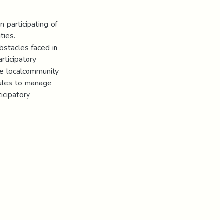
 participating of
ties.
bstacles faced in
articipatory
he localcommunity
rules to manage
icipatory