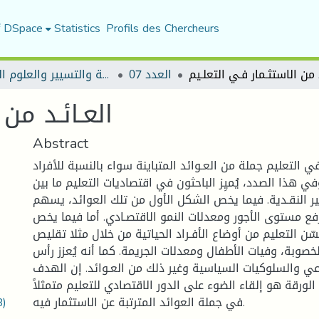
f DSpace
Statistics
Profils des Chercheurs
العدد 07
مجلة العلوم الاقتصادية والتسيير والعلوم التجارية
العـائـد من 
Abstract
ي التعليم جملة من العـوائد المتباينة سواء بالنسبة للأفراد
ي هذا الصدد، يُميِز الباحثون في اقتصاديات التعليم ما بين
غير النقـدية. فيما يخص الشكل الأول من تلك العوائد، يسهم
فع مستوى الأجور ومعدلات النمو الاقتصـادي. أما فيما يخص
سّن التعليم من أوضاع الأفـراد الحياتية من خلال مثلا تقليص
صوبة، وفيات الأطفال ومعدلات الجريمة. كما أنه يُعزز رأس
اعي والسلوكيات السياسية وغير ذلك من العـوائد. إن الهدف
ورقة هو إلقاء الضوء على الدور الاقتصادي للتعليم متمثلاً
B)
في جملة العوائد المترتبة عن الاستثمار فيه.