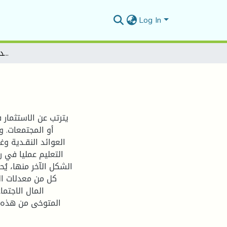
Log In
العـائـد من الاستثـمار فـي التعلـيم
يترتب عن الاستثمار ف
أو المجتمعات. وف
العوائد النقـدية و
التعليم عمليا في ر
الشكل الآخر منها، يُح
كل من معدلات الخ
المال الاجتم
المتوخى من هذه ال