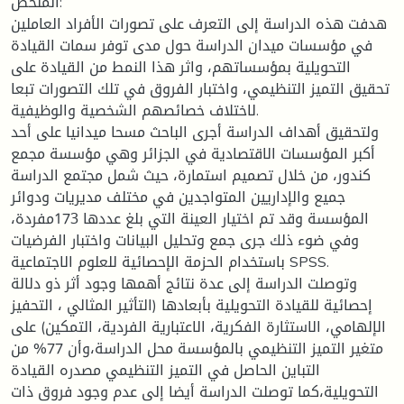
الملخص:
هدفت هذه الدراسة إلى التعرف على تصورات الأفراد العاملين
في مؤسسات ميدان الدراسة حول مدى توفر سمات القيادة
التحويلية بمؤسساتهم، واثر هذا النمط من القيادة على
تحقيق التميز التنظيمي، واختبار الفروق في تلك التصورات تبعا
لاختلاف خصائصهم الشخصية والوظيفية.
ولتحقيق أهداف الدراسة أجرى الباحث مسحا ميدانيا على أحد
أكبر المؤسسات الاقتصادية في الجزائر وهي مؤسسة مجمع
كندور، من خلال تصميم استمارة، حيث شمل مجتمع الدراسة
جميع والإداريين المتواجدين في مختلف مديريات ودوائر
المؤسسة وقد تم اختيار العينة التي بلغ عددها 173مفردة،
وفي ضوء ذلك جرى جمع وتحليل البيانات واختبار الفرضيات
باستخدام الحزمة الإحصائية للعلوم الاجتماعية SPSS.
وتوصلت الدراسة إلى عدة نتائج أهمها وجود أثر ذو دلالة
إحصائية للقيادة التحويلية بأبعادها (التأثير المثالي ، التحفيز
الإلهامي، الاستثارة الفكرية، الاعتبارية الفردية، التمكين) على
متغير التميز التنظيمي بالمؤسسة محل الدراسة،وأن 77% من
التباين الحاصل في التميز التنظيمي مصدره القيادة
التحويلية،كما توصلت الدراسة أيضا إلى عدم وجود فروق ذات