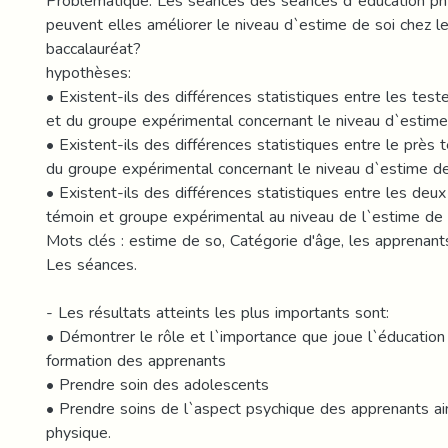
Problématique: Les séances des séances d`éducation p
peuvent elles améliorer le niveau d`estime de soi chez 
baccalauréat?
hypothèses:
• Existent-ils des différences statistiques entre les tes
et du groupe expérimental concernant le niveau d`estime
• Existent-ils des différences statistiques entre le près 
du groupe expérimental concernant le niveau d`estime de
• Existent-ils des différences statistiques entre les deu
témoin et groupe expérimental au niveau de l`estime de 
Mots clés : estime de so, Catégorie d'âge, les apprenant
Les séances.
- Les résultats atteints les plus importants sont:
• Démontrer le rôle et l`importance que joue l`éducation
formation des apprenants
• Prendre soin des adolescents
• Prendre soins de l`aspect psychique des apprenants ai
physique.