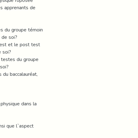
hysique roposée
les apprenants de
tes du groupe témoin
 de soi?
test et le post test
 soi?
x testes du groupe
soi?
s du baccalauréat,
 physique dans la
nsi que l`aspect