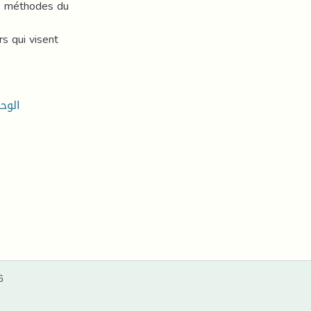
les méthodes du
s qui visent
الوح
6