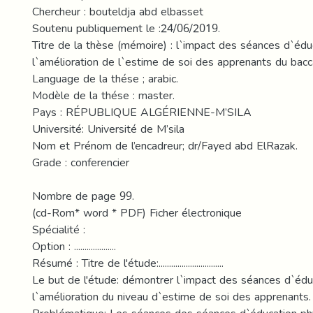
Chercheur : bouteldja abd elbasset
Soutenu publiquement le :24/06/2019.
Titre de la thèse (mémoire) : l`impact des séances d`édu
l`amélioration de l`estime de soi des apprenants du bacc
Language de la thése ; arabic.
Modèle de la thése : master.
Pays : RÉPUBLIQUE ALGÉRIENNE-M’SILA
Université: Université de M’sila
Nom et Prénom de l’encadreur; dr/Fayed abd ElRazak.
Grade : conferencier
Nombre de page 99.
(cd-Rom* word * PDF) Ficher électronique
Spécialité :
Option : ....................
Résumé : Titre de l'étude:...............................
Le but de l'étude: démontrer l`impact des séances d`édu
l`amélioration du niveau d`estime de soi des apprenants.