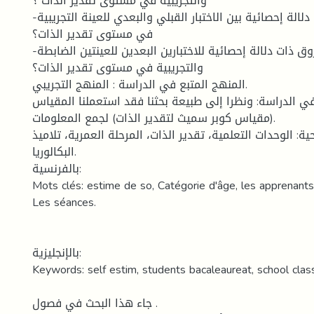
والتجريبية في مستوى تقدير الذات ؟
-هل توجد فروق ذات دلالة إحصائية بين الاختبار القبلي والبعدي للعينة التجريبية
في مستوى تقدير الذات؟
-هل توجد فروق ذات دلالة إحصائية للاختبارين البعدين للعينتين الضابطة
والتجريبية في مستوى تقدير الذات؟
المنهج المتبع في الدراسة : المنهج التجريبي.
ي الدراسة: ونظرا إلى طبيعة بحثنا فقد استعملنا المقياس
(مقياس كوبر سميث لتقدير الذات) لجمع المعلومات.
ية: الوحدات التعلمية، تقدير الذات، المرحلة العمرية، تلاميذ
البكالوريا.
بالفرنسية:
Mots clés: estime de so, Catégorie d'âge, les apprenants
Les séances.
بالإنجليزية:
Keywords: self estim, students bacaleaureat, school clas
جاء هذا البحث في فصول .