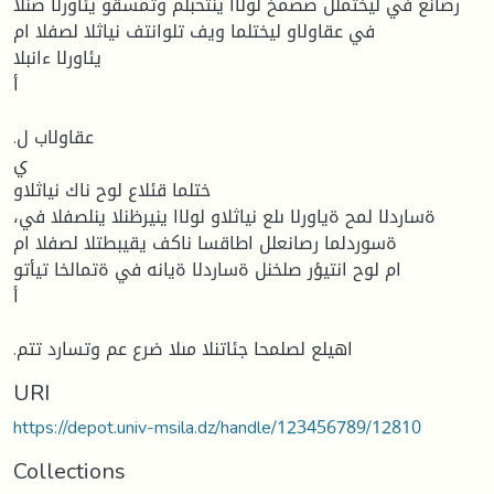
رصانع في ليختملل صصمخ لولاا ينثحبلم وتمسقو يئاورلا صنلا
في عقاولاو ليختلما ويف تلوانتف نياثلا لصفلا ام
يئاورلا ءانبلا
أ
.عقاولاب ل
ي
ختلما قئلاع لوح ناك نياثلاو
،ةساردلا لمح ةياورلا ىلع نياثلاو لولاا ينيرظنلا ينلصفلا في
ةسوردلما رصانعلل اطاقسا ناكف يقيبطتلا لصفلا ام
ام لوح انتيؤر صلخنل ةساردلا ةيانه في ةتمالخا تيأتو
أ
.اهيلع لصلمحا جئاتنلا مىلا ضرع عم وتسارد تتم
URI
https://depot.univ-msila.dz/handle/123456789/12810
Collections