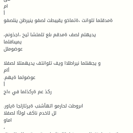
ام
أ
ةمدقلما تلوانت ،ةتماخو يقيبطت لصفو ينيرظن ينلصفو
،يديهتم لصف ةمدقم ىلع تلمتشا ثيح ،اجذونم
يميىافلما
عوضوملل
و يجهنلما نيراطلاا ويف تلوانتف يديهمتلا لصفلا
أام
.عوضولما ةيهم
أ
ركذ عم ةركذلما في ءاج
.اىروطت لحارمو اتهأشنب ةيرئازلجا ةياور
لل لاخدم ناكف لولأا لصفلا
اماو
،