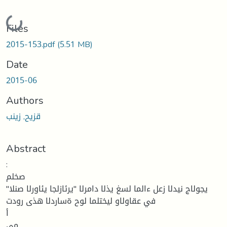
Loading...
Files
2015-153.pdf
(5.51 MB)
Date
2015-06
Authors
قزيح, زينب
Abstract
:
صخلم
"يجولاج نيدلا زعل ءالما لسغ يذلا دامرلا "يرئازلجا يئاورلا صنلا
في عقاولاو ليختلما لوح ةساردلا هذى رودت
أ
مى