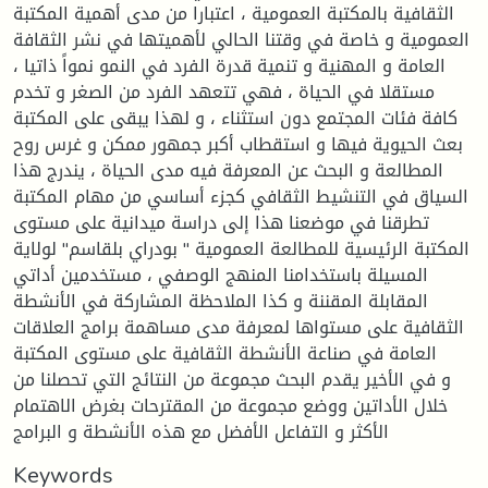
الثقافية بالمكتبة العمومية ، اعتبارا من مدى أهمية المكتبة
العمومية و خاصة في وقتنا الحالي لأهميتها في نشر الثقافة
العامة و المهنية و تنمية قدرة الفرد في النمو نمواً ذاتيا ،
مستقلا في الحياة ، فهي تتعهد الفرد من الصغر و تخدم
كافة فئات المجتمع دون استثناء ، و لهذا يبقى على المكتبة
بعث الحيوية فيها و استقطاب أكبر جمهور ممكن و غرس روح
المطالعة و البحث عن المعرفة فيه مدى الحياة ، يندرج هذا
السياق في التنشيط الثقافي كجزء أساسي من مهام المكتبة
تطرقنا في موضعنا هذا إلى دراسة ميدانية على مستوى
المكتبة الرئيسية للمطالعة العمومية " بودراي بلقاسم" لولاية
المسيلة باستخدامنا المنهج الوصفي ، مستخدمين أداتي
المقابلة المقننة و كذا الملاحظة المشاركة في الأنشطة
الثقافية على مستواها لمعرفة مدى مساهمة برامج العلاقات
العامة في صناعة الأنشطة الثقافية على مستوى المكتبة
و في الأخير يقدم البحث مجموعة من النتائج التي تحصلنا من
خلال الأداتين ووضع مجموعة من المقترحات بغرض الاهتمام
الأكثر و التفاعل الأفضل مع هذه الأنشطة و البرامج
Keywords