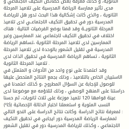
الثانوية، و كذلك معرفة بعض خصائص التكيف الاجتماعي و
مدى تأثير ممارسة الرياضة المدرسية على تلاميذ المرحلة
الثانوية ، والذي كانت إشكالية هذا البحث تدور هل للرياضـة
المدرسية دور في تحقيق التكيف الاجتماعــي لدى تلاميذ
المرحلة الثانويــة وقد قمنا بوضع الفرضيات التالية : هناك
اختلاف في تحقيق التكيف لاجتماعي عند الممارسين وغير
الممارسين لدى تلاميذ المرحلة الثانوية ،تساهم الرياضة
المدرسية في تقليل الشعور بالوحدة لدى تلاميذ المرحلة
الثانوية ، تساهم الرياضة المدرسية في تحقيق الذات لدى
تلاميذ المرحلة الثانوية .
وقد اعتمدنا على نوع واحد من الأدوات و المتمثل في
الاستبيان الخاص بالتلاميذ ، وذلك بجمع النتائج المتحصل عليها
للوصول للإجابة عن السؤال المطروح ،و كذلك اعتمدنا في
دراستنا على المنهج الوصفي ، وذلك لتلاؤمه مع موضوعنا لدى
عينة قوامها 120 تلميذ موزعة على ثلاث ثانويات، ثم حسنا
النسب المئوية و استعملنا اختبار الدلالة الإحصائية (كا²)
لمعرفة نتائج الدراسة .وكانت نتائج الدراسة على النحو التالي :
لممارسة الرياضة المدرسية دور ايجابي في تحقيق التكيف
الاجتماعي ، وكذلك للرياضة المدرسية دور في تقليل الشعور