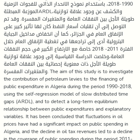
1990-2018، باستخدام نموذج الانحدار الذاتي للفجوات الزمنية
الموزعة المبطئةARDL،والكشف عن وجود علاقة توازنية
طويلة الأجل بين النفقات العامة والمتغيرات المفسرة. وقد تم
التوصل إلى أن تقلبات أسعار النفط كان لها تأثير كبير على
الإنفاق العام في الجزائر، كما أن انخفاض مداخيل الجباية
البترولية أدى إلى تراجعها في تغطية الإنفاق العام خلال
الفترة 2011- 2018 خاصة مع الارتفاع الكبير في حجم النفقات
العامة،وخلصت الدراسة القياسية إلى وجود علاقة توازنية
طويلة الأجل ذات معنوية إحصائية بين النفقات العامة
والمتغيرات المفسرة. The aim of this study is to investigate
the contribution of petroleum levies to the financing of
public expenditure in Algeria during the period 1990-2018,
using the self-regression model of slow distributed time
gaps (ARDL), and to detect a long-term equilibrium
relationship between public expenditures and explanatory
variables. It has been concluded that fluctuations in oil
prices have had a significant impact on public spending in
Algeria, and the decline in oil tax revenues led to a decline
in the coverage of public spending during the period 2011-