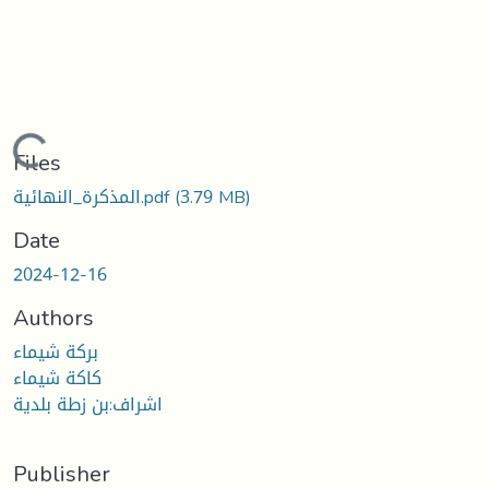
Loading...
Files
(3.79 MB)
المذكرة_النهائية.pdf
Date
2024-12-16
Authors
بركة شيماء
كاكة شيماء
اشراف:بن زطة بلدية
Publisher