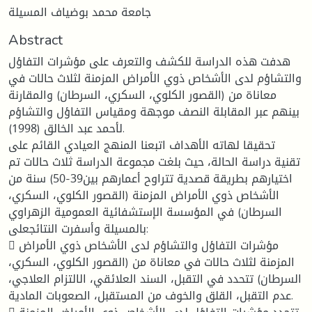
جامعة محمد بوضياف المسيلة
Abstract
هدفت هذه الدراسة للكشف والتعرف على مؤشرات التفاؤل
والتشاؤم لدى الأشخاص ذوي الأمراض المزمنة لثلاث حالات في
معاناة من (القصور الكلوي، السكري، السرطان) والمقارنة
بينهم عبر المقابلة النصف موجهة ومقياس التفاؤل والتشاؤم
لأحمد عبد الخالق (1998).
تحقيقا لهاته الأهداف اتبعنا المنهج العيادي القائم على
تقنية دراسة الحالة، حيث بلغت مجموعة الدراسة ثلاث حالات تم
اختيارهم بطريقة قصدية تتراوح أعمارهم بين39-50) سنة من
الأشخاص ذوي الأمراض المزمنة (القصور الكلوي، السكري،
السرطان) في المؤسسة الإستشفائية العمومية الزهراوي
بالمسيلة وأسفرت النتائجعلى:
 مؤشرات التفاؤل والتشاؤم لدى الأشخاص ذوي الأمراض
المزمنة لثلاث حالات في معاناة من (القصور الكلوي، السكري،
السرطان) تتحدد في التقبل، السند العلائقي، الالتزام العلاجي،
عدم التقبل، القلق والخوف من المستقبل، الصعوبات المادية.