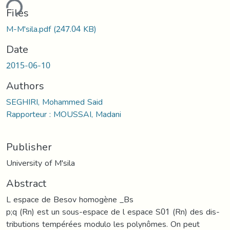
ding...
Files
M-M'sila.pdf
(247.04 KB)
Date
2015-06-10
Authors
SEGHIRI, Mohammed Said
Rapporteur : MOUSSAI, Madani
Publisher
University of M'sila
Abstract
L espace de Besov homogène _Bs
p;q (Rn) est un sous-espace de l espace S01 (Rn) des dis-
tributions tempérées modulo les polynômes. On peut