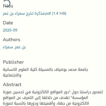
ding...
Files
(1.4 MB)
مذكرة تخرج سمراء بن عمر.pdf
Date
2020-09
Authors
بن عمر, سمراء
Publisher
جامعة محمد بوضياف بالمسيلة كلية العلوم الانسانية
والاجتماعية
Abstract
تتمحور دراستنا حول "دور المواقع الالكترونية في تحسين صورة
المؤسسة" تهدف من خلالها إلى التعرف عن المواقع
الالكترونية من جهة، وأهميتها ودورها بالنسبة لصورة