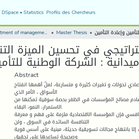
f DSpace
Statistics
Profils des Chercheurs
Department of management sciences
Master Thesis
تراتیجي في تحسین المیزة التن
أمین SAA دراسة میدانیة : الشركة الوطنیة للتأ
Abstract
ادي تحولات و تغيرات كثيرة و متسارعة، لعلّ أهمها انفتاح
الأسواق ، الأمر الذي
ادم مصالح المؤسسات في الظفر بحصة سوقية تمكنها من
الاستمرار، النمو، البقاء.
افسي فإن المؤسسة الاقتصادية ملزمة على فهم و معرفة
التنافسة السائدة في السوق ، ولن
 إلا بانتهاج مجالات تسويقية حديثة، مبنية على أسس قوية
وصحيحة تساعدها على تحقيق