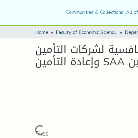
Communities & Collections
All o
Home
Faculty of Economic Sciences, Commerce and Management Sciences
افسیة لشركات التأمین
مین
Loading...
Files