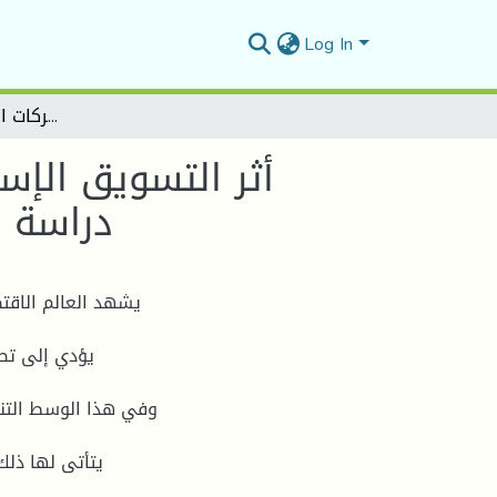
Log In
أثر التسويق الإستراتیجي في تحسین المیزة التنافسیة لشركات التأمین وإعادة التأمین SAA دراسة میدانیة : الشركة الوطنیة للتأمین
أثر التسويق الإس
وإعادة الت
يشهد العالم الاقتص
يؤدي إلى تص
وفي هذا الوسط التن
يتأتى لها ذلك