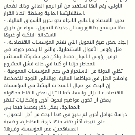
الأولى، رغم أنها تستفيد من أثر الرفع المالي وذلك لضمان
استقلاليتها المالية وسلطة اتخاذ القرار.
- تحرير الاقتصاد وبالتالي الاتجاه نحو تحرير الأسواق المالية،
ممّا سيسمح بظهور وسائل جديدة للتمويل، سواء عن طريق
الاستدانة البنكية أو غيرها.
- إيجاد بعض صيغ التمويل التي تلائم المؤسسات الاقتصادية،
مثل رؤوس الأموال الاستثمارية، والتي لا ينحصر دورها في
توفير رؤوس الأموال فقط، ولكن في مشاركة المستثمر
للمخاطر جزئيا أو كليا في حالة فشل المشروع.
- تخلي الدولة عن الاستمرار في دعم المؤسسات العمومية
واصلاح الخلل في هياكلها المالية، وبالتالي التوجه للخصخصة.
إن البحث في مجال الاستدانة البنكية في المؤسسات
الاقتصادية لا يزال واسعا، كما لا تزال بعض النقاط مجهولة
يمكن أن تكون مواضيع لبحوث أخرى وإشكاليات تنتظر
المعالجة، يمكن ذكر بعضها فيما يلي:
- دراسة عوامل أخرى لم تدرج في هذا البحث من أجل الحصول
على نتيجة أكثر دقة، منها درجة المخاطرة، وضعية
المساهمين، عمر المؤسسة، وغيرها؛