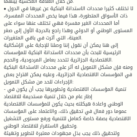
من خلال العلاقة العكسية بينهما.
• لا تختلف كثيرا محددات الاستدانة البنكية عن غيرها في الدول
ذات الأسواق المتطورة، هذا فيما يخص المحددات المفسرة،
أما المحددات الغير مفسرة فهي تختلف عنها سواء على
المستوى الوطني أو الدولي وهذا راجع بالدرجة الأول إلى صغر
العينة، التي أثرت في باقي المتغيرات.
إلى هنا يمكن أن نقول إننا وصلنا للإجابة على الإشكالية
الرئيسية للبحث بأن محددات الاستدانة البنكية للمؤسسات
الاقتصادية الجزائرية تتحدد بعامل المردودية، والحجم.
ومنه فإن مشكل التمويل له أثر على محددات الاستدانة البنكية
في المؤسسات الاقتصادية الجزائرية، وعليه يمكن اقتراح بعض
الإجراءات للحد من مشكل التمويل:
- تنمية المؤسسات الاقتصادية وتطويرها يجب أن يكون في
إطار عام من خلال تنمية مستديمة للاقتصاد
الوطني واعادة هيكلته بحيث يكون للمؤسسات الاقتصادية
عموما دور فعال في تحقيق ذلك، والاعتماد على المؤسسات
الاقتصادية بصفة خاصة كعامل للتنمية ورفع مستوى التشغيل
وتحقيق الاستقرار للاقتصاد الوطني.
ولتحقيق ذلك يجب بذل مجهودات معتبرة لتطوير وتهيئة