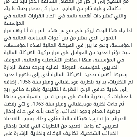
مع التلميح إلى أن كل من المصادر السالفة الذكر لابد لها من
تكلفة، وعليه كام من الواجب اختيار كل مصدر بدقة عالية،
والتي تعتبر ذات أهمية بالغة في اتخاذ القرارات المالية في
المؤسسة.
لذا جاء هذا البحث ليركز على نوع من هذه القرارات ألا وهو قرار
التمويل الذي يعتبر من بين أدوات السياسة المالية في
المؤسسة، وهو ما يبرز في الهيكلة المالية لهذه المؤسسات،
حيث تؤثر العديد من العوامل على قرار تركيبة الهيكلة المالية
في المؤسسة، منها المخاطر التشغيلية والمالية، الموقف
الضريبي للمؤسسة، المرونة المالية ودرجة تحفظ الإدارة
وغيرها. أهمية تحديد الهيكلة المالية أدى إلى ظهور العديد
نم النظريات، بداية بنظرية موديقلياني وميلر سنة 1958، إضافة
إلى نظرية صافي الربح، النظرية التقليدية ونظرية صافي ربح
العمليات، كل نظرية قامت على فرضيات غير واقعية في مجلها.
ثم جاءت نظرية موديقلياني وميلر سنة 1963، والتي رفضت
فرضية انعدام وجود الضرائب، وأكدت بأنه في حالة إدخال
الضرائب فإنه توجد هيكلة مالية مثلى، وذلك بسبب الاقتصاد
الضريبي. ثم جاءت العديد من النظريات التي قامت بإدخال
الضرائب الشخصية، تكاليف الوكالة ونظرية الإشارة على