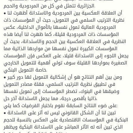
الجزائرية تتمثل في كل من المردودية والحجم.
• أن العلاقة العكسية بين المردودية والاستدانة أظهرت لنا
نظرية الترتيب السلمي في التمويل، حيث أن المؤسسات ذات
المردودية العالية تمول نفسها بالأموال الداخلية، عكس
المؤسسات ذات المردودية قليلة، كما ظهرت لنا أيضا هذه
النظرية في العلاقة العكسية بين الحجم والاستدانة، بحيث أن
المؤسسات الكبيرة تمول نفسها من مواردها الذاتية مما
يجعل اللجوء إلى الاستدانة قليلا، على العكس فإن المؤسسات
الصغيرة بمواردها القليلة سوف تولي أهمية للتمويل الخارجي
خاصة التمويل البنكي.
• ومن بين أهم النتائج هو أن إشكالية التمويل لها دور كبير
في تطبيق نظرية الترتيب السلمي، فقلة مصادر التمويل
وضيقها في البنوك، تضطر المؤسسات إلى تمويل نفسها
ذاتيا بأقصى درجة، مما يجعل الاستدانة آخر حل.
على ضوء النتائج السابقة نقوم باختبار الفرضيات كما يلي:
• تبين لنا أن الشكل القانوني ليس له أثر على الاستدانة
البنكية في المؤسسات الاقتصادية على العكس بالنسبة للحجم
الذي تبين أنه له الأثر المباشر على الاستدانة البنكية ويظهر