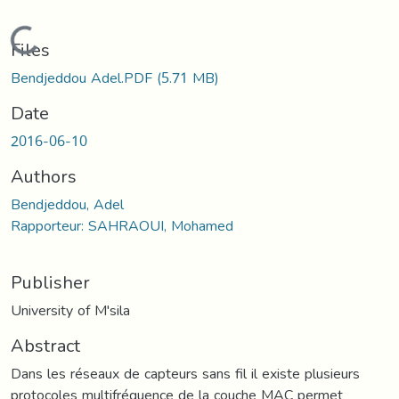
Loading...
Files
Bendjeddou Adel.PDF
(5.71 MB)
Date
2016-06-10
Authors
Bendjeddou, Adel
Rapporteur: SAHRAOUI, Mohamed
Publisher
University of M'sila
Abstract
Dans les réseaux de capteurs sans fil il existe plusieurs
protocoles multifréquence de la couche MAC permet