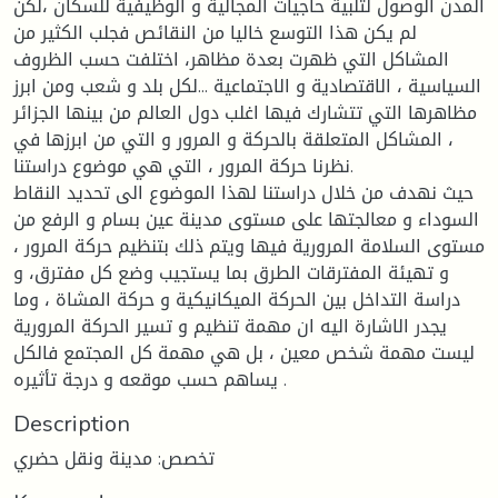
المدن الوصول لتلبية حاجيات المجالية و الوظيفية للسكان ،لكن
لم يكن هذا التوسع خاليا من النقائص فجلب الكثير من
المشاكل التي ظهرت بعدة مظاهر، اختلفت حسب الظروف
السياسية ، الاقتصادية و الاجتماعية ...لكل بلد و شعب ومن ابرز
مظاهرها التي تتشارك فيها اغلب دول العالم من بينها الجزائر
، المشاكل المتعلقة بالحركة و المرور و التي من ابرزها في
نظرنا حركة المرور ، التي هي موضوع دراستنا.
حيث نهدف من خلال دراستنا لهذا الموضوع الى تحديد النقاط
السوداء و معالجتها على مستوى مدينة عين بسام و الرفع من
مستوى السلامة المرورية فيها ويتم ذلك بتنظيم حركة المرور ،
و تهيئة المفترقات الطرق بما يستجيب وضع كل مفترق، و
دراسة التداخل بين الحركة الميكانيكية و حركة المشاة ، وما
يجدر الاشارة اليه ان مهمة تنظيم و تسير الحركة المرورية
ليست مهمة شخص معين ، بل هي مهمة كل المجتمع فالكل
يساهم حسب موقعه و درجة تأثيره .
Description
تخصص: مدينة ونقل حضري