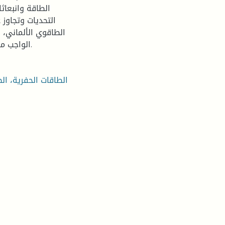
الطاقة وانبعاث
التحديات وتجاوز
الطاقوي الألماني، 
الواجب مواجهتها وفُرص نجاحه وكذا انعكاساته على الدول المجاورة.
الطاقات الحفرية، ال