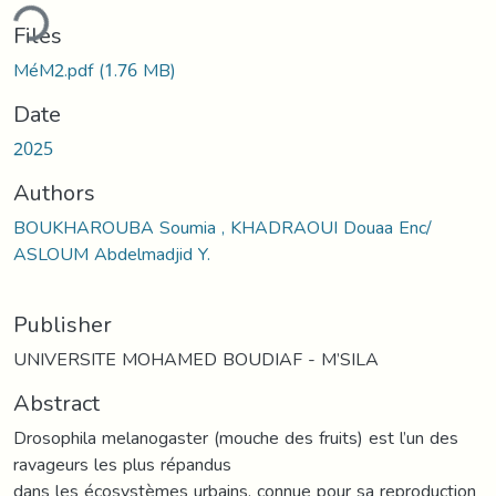
ding...
Files
MéM2.pdf
(1.76 MB)
Date
2025
Authors
BOUKHAROUBA Soumia , KHADRAOUI Douaa Enc/
ASLOUM Abdelmadjid Y.
Publisher
UNIVERSITE MOHAMED BOUDIAF - M’SILA
Abstract
Drosophila melanogaster (mouche des fruits) est l’un des
ravageurs les plus répandus
dans les écosystèmes urbains, connue pour sa reproduction