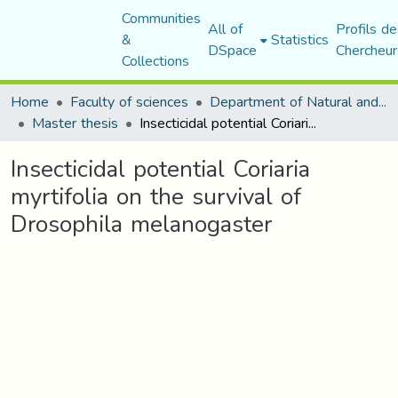
Communities
All of
Profils de
&
Statistics
DSpace
Chercheur
Collections
Home
Faculty of sciences
Department of Natural and Life Sciences
Master thesis
Insecticidal potential Coriaria myrtifolia on the survival of Drosophila melanogaster
Insecticidal potential Coriaria
myrtifolia on the survival of
Drosophila melanogaster