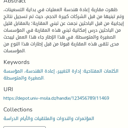
Abstract
ظهرت مقاربة إعادة هندسة العمليات في بداية التسعينات،
وتم تبنيها من قبل الشركات كبيرة الحجم، حيث تم تسجيل نتائج
إيجابية من قبل الباحثين نجمت عن تبني المقاربة؛ بالمقابل قليل
من الباحثين درس إمكانية تبني هذه المقاربة في المؤسسات
الصغيرة والمتوسطة. في هذا الإطار جاء هذا العمل ليبحث
مدى تلقى هذه المقاربة قبولا من قبل إطارات هذا النوع من
المؤسسات.
Keywords
الكلمات المفتاحية: إدارة التغيير، إعادة الهندسة، المؤسسة
الصغيرة والمتوسطة.
URI
https://depot.univ-msila.dz/handle/123456789/11469
Collections
المؤتمرات والندوات والملتقيات والأيام الدراسة