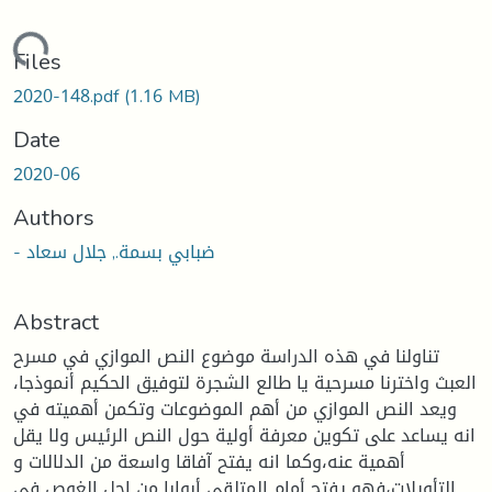
Loading...
Files
2020-148.pdf
(1.16 MB)
Date
2020-06
Authors
- ضبابي بسمة., جلال سعاد
Abstract
تناولنا في هذه الدراسة موضوع النص الموازي في مسرح
العبث واخترنا مسرحية يا طالع الشجرة لتوفيق الحكيم أنموذجا،
ويعد النص الموازي من أهم الموضوعات وتكمن أهميته في
انه يساعد على تكوين معرفة أولية حول النص الرئيس ولا يقل
أهمية عنه،وكما انه يفتح آفاقا واسعة من الدلالات و
التأويلات،فهو يفتح أمام المتلقي أبوابا من اجل الغوص في