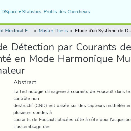
f DSpace
Statistics
Profils des Chercheurs
Department of Electrical Engineering
Master Thesis
Etude d’un Système de Détection par Courants de Foucault Multiéléments Alimenté en Mode Harmonique Multiplexé Application aux Échangeurs de chaleur
e Détection par Courants de
nté en Mode Harmonique Mult
haleur
Abstract
La technologie d’imagerie à courants de Foucault dans l
contrôle non
destructif (CND) est basée sur des capteurs multiélémen
plusieurs sondes à
courants de Foucault placées côte à côte pour l’acquisiti
L’assemblage des