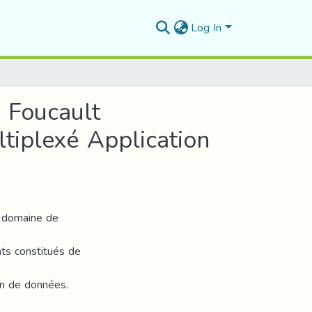
Log In
 Foucault
iplexé Application
e domaine de
ts constitués de
on de données.