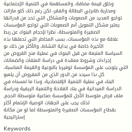
وخلق قيمة مضافة، والمساهمة في التنمية الإجتماعية
ومحاربة ظاىرتي البطالة والفقر، لكن رغم ذلك كلو مازالت
تواجو العديد من الصعوبات والمشاكل التي تحد من قدراتها.
يعتبر مشكل التمويل أىم الصعوبات التي تواجو المؤسسات
الصغيرة والمتوسطة، نظرا لإحجام البنوك عن ربط
علاقة مع ىذه المؤسسات، بسب المخاطر التي تحملها ىذه
الأخيرة خاصة في بداية النشاط، والأكثر من ذلك ىو
السياسة المتبعة من قبل البنوك في عملية منح القروض من
إجراءات وشروط معقدة في دراسة الملفات والضمانات
التي يتوجب على المؤسسة توفيرىا بالنوعية والقيمة المناسبة،
كل ىذا سيحد من الدور الذي من المفروض أن يلعبو
البنك في عملية التنمية الإقتصادية، وىذا ما لمسناه في
الدراسة الميدانية في بنك الفلاحة والتنمية الريفية ودراسة
ملف قرض متوسط الآجل للمؤسسة صناعية متوسطة الحجم,
لذلك يجب على الجهات الوصية الإىتمام أكثر
بقطاع المؤسسات الصغيرة والمتوسطة لما لو من مكانة
إستراتيجية
Keywords