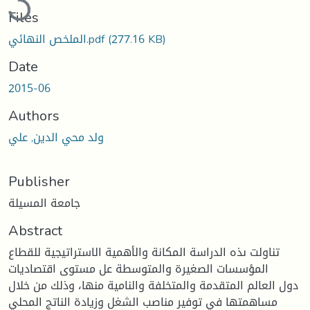
Files
(277.16 KB)
الملخص النهائي.pdf
Date
2015-06
Authors
ولد محي الدين, علي
Publisher
جامعة المسيلة
Abstract
تناولت ىذه الدراسة المكانة والأهمية الاستراتيجية للقطاع
المؤسسات الصغيرة والمتوسطة عل مستوى اقتصاديات
دول العالم المتقدمة والمتخلفة والنامية منها، وذلك من خلال
مساهمتها في توفير مناصب الشغل وزيادة الناتج المحلي