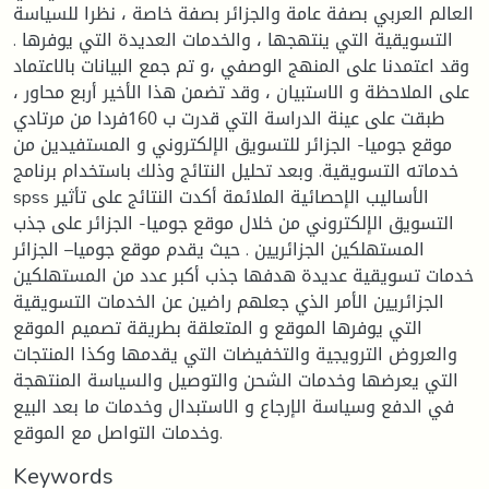
العالم العربي بصفة عامة والجزائر بصفة خاصة ، نظرا للسياسة
التسويقية التي ينتهجها ، والخدمات العديدة التي يوفرها .
وقد اعتمدنا على المنهج الوصفي ،و تم جمع البيانات بالاعتماد
على الملاحظة و الاستبيان ، وقد تضمن هذا الأخير أربع محاور ،
طبقت على عينة الدراسة التي قدرت ب 160فردا من مرتادي
موقع جوميا- الجزائر للتسويق الإلكتروني و المستفيدين من
خدماته التسويقية. وبعد تحليل النتائج وذلك باستخدام برنامج
spss الأساليب الإحصائية الملائمة أكدت النتائج على تأثير
التسويق الإلكتروني من خلال موقع جوميا- الجزائر على جذب
المستهلكين الجزائريين . حيث يقدم موقع جوميا– الجزائر
خدمات تسويقية عديدة هدفها جذب أكبر عدد من المستهلكين
الجزائريين الأمر الذي جعلهم راضين عن الخدمات التسويقية
التي يوفرها الموقع و المتعلقة بطريقة تصميم الموقع
والعروض الترويجية والتخفيضات التي يقدمها وكذا المنتجات
التي يعرضها وخدمات الشحن والتوصيل والسياسة المنتهجة
في الدفع وسياسة الإرجاع و الاستبدال وخدمات ما بعد البيع
وخدمات التواصل مع الموقع.
Keywords