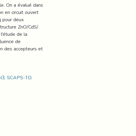
le. On a évalué dans
n en circuit ouvert
η pour deux
tructure ZnO/CdS/
l'étude de la
fluence de
ion des accepteurs et
PbI3, SCAPS-1D.