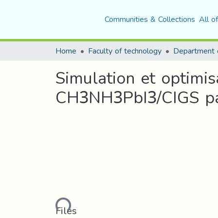
Communities & Collections
All o
Home
Faculty of technology
Department o
Simulation et optimis
CH3NH3PbI3/CIGS par
Loading...
Files