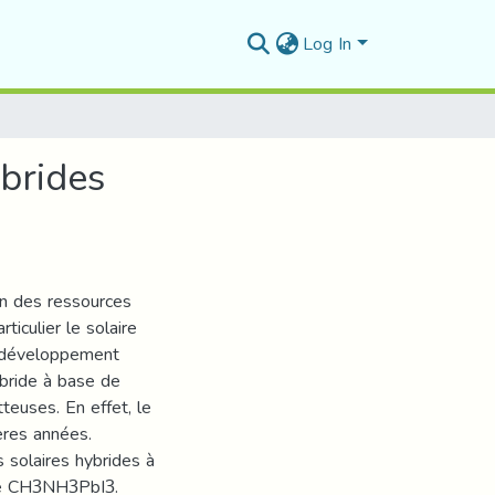
Log In
ybrides
ion des ressources
ticulier le solaire
le développement
ybride à base de
euses. En effet, le
ères années.
s solaires hybrides à
ite CH3NH3PbI3.