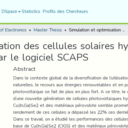
f DSpace
Statistics
Profils des Chercheurs
f Electronics
Master Thesis
Simulation et optimisation des cellules solaires hybrides CH3NH3PbI3/CIGS par le logiciel SCAPS
ation des cellules solaires h
 le logiciel SCAPS
Abstract
Dans le contexte global de la diversification de l’utilisat
naturelles, le recours aux énergies renouvelables et en par
photovoltaïque se fait de plus en plus fort. A ce titre, 
d’une nouvelle génération de cellules photovoltaïques h
Cu(In,Ga)Se2 et des matériaux pérovskite semble promett
rendement de ces cellules a dépassé les 22% ces derni
Dans ce travail, on a étudié les performances des cellule
base de Cu(In,Ga)Se2 (CIGS) et des matériaux pérovsk