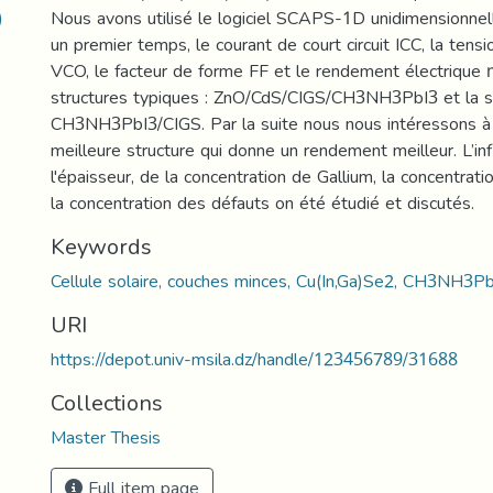
)
Nous avons utilisé le logiciel SCAPS-1D unidimensionnel
un premier temps, le courant de court circuit ICC, la tensio
VCO, le facteur de forme FF et le rendement électrique 
structures typiques : ZnO/CdS/CIGS/CH3NH3PbI3 et la s
CH3NH3PbI3/CIGS. Par la suite nous nous intéressons à 
meilleure structure qui donne un rendement meilleur. L’in
l'épaisseur, de la concentration de Gallium, la concentrat
la concentration des défauts on été étudié et discutés.
Keywords
Cellule solaire, couches minces, Cu(In,Ga)Se2, CH3NH3
URI
https://depot.univ-msila.dz/handle/123456789/31688
Collections
Master Thesis
Full item page