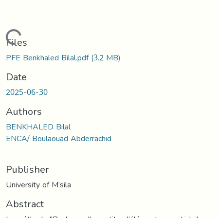
Loading...
Files
PFE Benkhaled Bilal.pdf
(3.2 MB)
Date
2025-06-30
Authors
BENKHALED Bilal
ENCA/ Boulaouad Abderrachid
Publisher
University of M’sila
Abstract