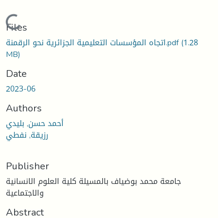
Loading...
Files
(1.28
اتجاه المؤسسات التعليمية الجزائرية نحو الرقمنة.pdf
MB)
Date
2023-06
Authors
أحمد حسن, بليدي
رزيقة, نفطي
Publisher
جامعة محمد بوضياف بالمسيلة كلية العلوم الانسانية
والاجتماعية
Abstract