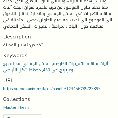
وانتشار هذه التغيرات، وبالتالي التلوث البصري الذي تحدثه.
مما جعلنا تناول الموضوع عن قرب فاخترنا عنوان البحث آليات
مراقبة التغيرات في السكن الجماعي ولقد ارتأينا قبل التطرق
الى الموضوع الى تحديد مفاهيم العنوان ،وهي المتمثلة في
مفاهيم حول : آليات ،المراقبة ،التغيرات ،السكن الجماعي.
Description
تخصص: تسيير المدينة
Keywords
آليات مراقبة
,
التغييرات الخارجية
,
السكن الجماعي
,
مدينة برج
بوعريريج
,
حي 450
,
مخطط شغل الأراضي
URI
https://depot.univ-msila.dz/handle/123456789/23895
Collections
Master Thesis