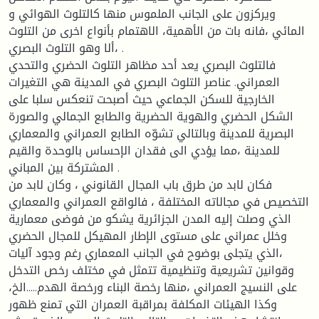
ويركزون على الجانب الملموس منها كالتلوث الهوائي و
المائي ،فانه بات من الأهمية، الاهتمام بأنواع اخرى من التلوث
،ألا وهو التلوث البصري .
فالتلوث البصري يعد أحد مظاهر التلوث الحضري والتحدي
العمراني. عناصر التلوث البصري في المدينة هي التغيرات
الخارجية للسكن الجماعي حيث أصبحت تنعكس سلبا على
الشكل الحضري والهوية الحضرية والطابع الجمالي والصورة
البصرية للمدينة وبالتالي تشوّه الطابع العمراني والمعماري
للمدينة ،مما يؤدي الى فقدان الإحساس بالوحدة والقيم
المشتركة بين المباني .
فكان لابد من طرق باب المجال القانوني ، وكان لابد من
التخصيص في مجالاته المختلفة ، فالواقع العمراني والمعماري
الذي وصلت إليه المدن الجزائرية يشكو من فوضى معمارية
وخلل عمراني على مستوى الإطار المهيكل للمجال الحضري
،الذي يتجلى بوضوح في الجانب المعماري رغم وجود آليات
وقوانين تشريعية وتنظيمية تتمثل في مختلف رخص التدخل
على النسيج العمراني ،منها رخصة البناء ورخصة الهدم.....الخ،
وكذا الهيئات المكلفة بمراقبة العمران التي تمنع ظهور