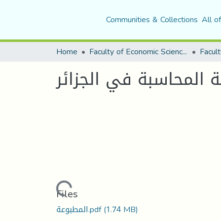
Communities & Collections
All o
Home
Faculty of Economic Sciences, Commerce and Management Sciences
Facult
 المحاسبة في الجزائر
Loading...
Files
المطبوعة.pdf
(1.74 MB)