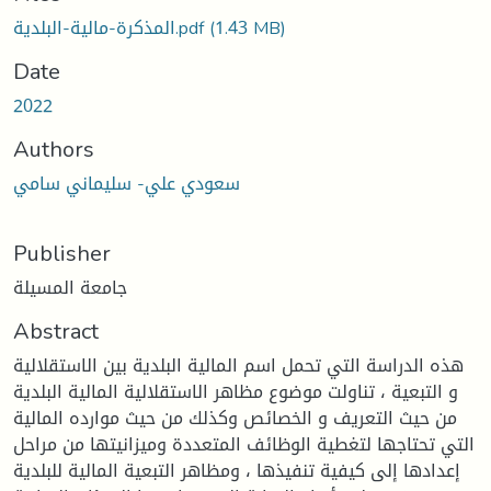
oading...
المذكرة-مالية-البلدية.pdf
(1.43 MB)
Date
2022
Authors
سعودي علي- سليماني سامي
Publisher
جامعة المسيلة
Abstract
هذه الدراسة التي تحمل اسم المالية البلدية بين الاستقلالية
و التبعية ، تناولت موضوع مظاهر الاستقلالية المالية البلدية
من حيث التعريف و الخصائص وكذلك من حيث موارده المالية
التي تحتاجها لتغطية الوظائف المتعددة وميزانيتها من مراحل
إعدادها إلى كيفية تنفيذها ، ومظاهر التبعية المالية للبلدية