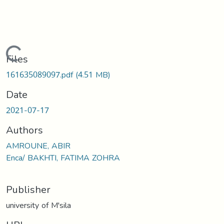
Loading...
Files
161635089097.pdf
(4.51 MB)
Date
2021-07-17
Authors
AMROUNE, ABIR
Enca/ BAKHTI, FATIMA ZOHRA
Publisher
university of M'sila