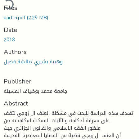
Files
bachiri.pdf
(2.29 MB)
Date
2018
Authors
وهيبة بشيري /عائشة فضيل
Publisher
جامعة محمد بوضياف المسيلة
Abstract
تهدف هذه الدراسة للبحث في مشكلة العنف ال زوجي لتقف
على معرفة أحكامه والآليات الممكنة لمكافحته من
منظور الفقه الاسلامي والقانون الجزائري حيث:
أن العنف ال زوجي قضية من القضايا المعاصرة القديمة