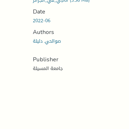
(5.36 MB)
ي_في_الجزائر.pdf
Date
2022-06
Authors
صوالحي, دليلة
Publisher
جامعة المسيلة