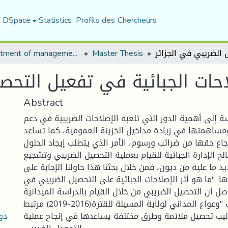
f DSpace
Statistics
Profils des Chercheurs
Department of management sciences
Master Thesis
احات الجبائية في تفعيل التحص
Abstract
 إلى أهمية الدور التي تلعبه الإصلاحات الضريبية في دعم
مساهمتها في زيادة مداخيل الخزينة العمومية، كما تساعد
جاع حقها من ضرائب ورسوم، الأمر الذي يتطلب إيجاد الحلول
ح الإدارة الجبائية للقيام بعملية التحصيل الضريبي وتشجيع
 ما عليه من ديون، فمن خلال بحثنا هذا حاولنا الإجابة على
ا: "ما هو أثر الإصلاحات الجبائية على التحصيل الضريبي في
وصل أن التحصيل الضريبي من خلال القيام بالدراسة الميدانية
بقباضة الضرائب "وعواع المداني لولاية المسيلة للقترة(2016-2019) مرتبط
دو
ليب تحصيل ملائمة وطرق مختلفة يساعدها في إنجاح عملية