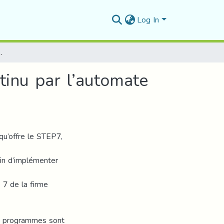
Log In
par l’automate programmable industriel (API)
tinu par l’automate
 qu’offre le STEP7,
in d’implémenter
 7 de la firme
les programmes sont