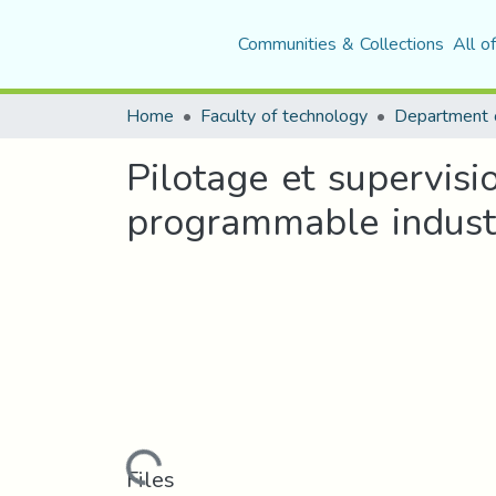
Communities & Collections
All o
Home
Faculty of technology
Pilotage et supervisi
programmable industr
Loading...
Files