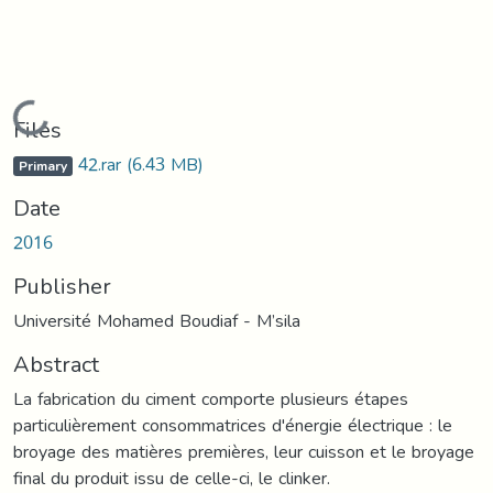
Loading...
Files
42.rar
(6.43 MB)
Primary
Date
2016
Publisher
Université Mohamed Boudiaf - M’sila
Abstract
La fabrication du ciment comporte plusieurs étapes
particulièrement consommatrices d'énergie électrique : le
broyage des matières premières, leur cuisson et le broyage
final du produit issu de celle-ci, le clinker.