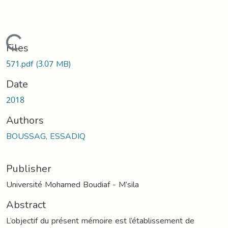
Loading...
Files
571.pdf
(3.07 MB)
Date
2018
Authors
BOUSSAG, ESSADIQ
Publisher
Université Mohamed Boudiaf - M’sila
Abstract
L’objectif du présent mémoire est l’établissement de