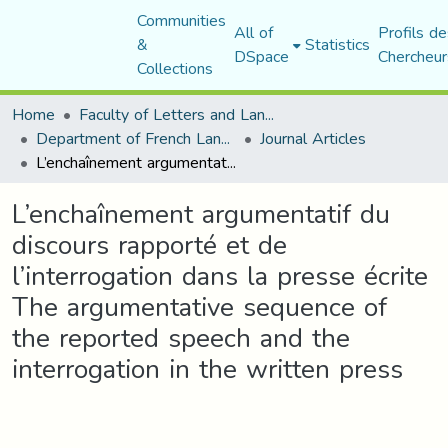
Communities
All of
Profils de
&
Statistics
DSpace
Chercheur
Collections
Home
Faculty of Letters and Languages
Department of French Language and Literature
Journal Articles
L’enchaînement argumentatif du discours rapporté et de l’interrogation dans la presse écrite The argumentative sequence of the reported speech and the interrogation in the written press
L’enchaînement argumentatif du
discours rapporté et de
l’interrogation dans la presse écrite
The argumentative sequence of
the reported speech and the
interrogation in the written press