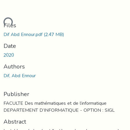
ading...
Files
Dif Abd Ennour.pdf
(2.47 MB)
Date
2020
Authors
Dif, Abd Ennour
Publisher
FACULTE Des mathématiques et de l’informatique
DEPARTEMENT D’INFORMATIQUE - OPTION : SIGL
Abstract