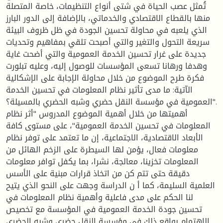
تُمثل عصب الحياة في شتى أنواع التنظيمات، خاصة المتصلة
منها بالقطاع الاقتصادي والخدماتي، بالإضافة إلى الدور البارز
الذي يلعبه في محاولة تحسين الجودة في ظل ظروف البيئة
سريعة التحول والتغير والتي أصبحت تلقي بمفاهيم وتحديات
جديدة على غرار تحسين الخدمة العمومية والتي أضحت غاية
وهدفا ورهانا تسعى المؤسسات للوصول إليه، وعليه تبلورت
فكرة طرح الموضوع من خلال محاولة الإجابة على الإشكالية
الآتية: ما مدى تأثير نظام المعلومات في تحسين الخدمة
العمومية في مؤسسة النقل حضري وشبه الحضري بالمسيلة؟".
أهميتها من خلال أهمية الموضوع المدروس "أثر نظام
المعلومات في تحسين الخدمة العمومية"، على مستوى كافة
الأبعاد الاقتصادية، الاجتماعية، إن ما تعتمد على توفر نظام
معلومات فعال، يؤمن لها السيطرة على الزخم الهائل من
المعلومات تخزينا، معالجة، نشرا، بما يكفل توافر معلومات
دقيقة حتى تتم كن من اتخاذ قرارات مبنية على الأسس
العلمية السليمة، كما أ ن الدراسة وجهت على النحو الذي يتيح
لنا الحكم على مدى فاعلية وأهمية نظام المعلومات في
تحسين جودة الخدمة العمومية في المؤسسة مع تخصيص
الاهتمام بواقع ذلك في مؤسسة النقل حضري وشبه الحضري