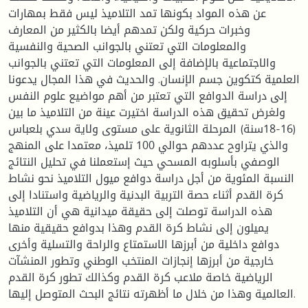
عن هذه المواد بكونها تمد التلاميذ ليس فقط بمهارات
وخبرات حركية ولكن تمدهم أيضا بالكثير من المعارف
والمعلومات التي تعتني بالجوانب الصحية والنفسية
والاجتماعية بالإضافة إلى المعلومات التي تعتني بالجوانب
العلمية كتكوين جسم الإنسان. والحديث في هذا المجال يدعونا
إلى دراسة الدوافع التي تعتبر من أهم مواضيع علوم النفس
ولغرض تحقيق هذه الدراسة اختيرت عينة من التلاميذ ما بين
(16-18سنة) المرحلة الثانوية على مستوى ولاية سدي بلعباس
والذي يتراوح عددهم حوالي 100 تلميذ، معتمدا على المنهج
الوصفي بأسلوبه المسحي حيث إستعملنا في تحليل النتائج
النسبة المئوية من أجل دراسة دوافع ميول التلاميذ نحو نشاط
كرة القدم أثناء حصة التربية البدنية والرياضية واستنادا إلى
هذه الدراسة توصلت إلى حقيقة ميدانية هي أن التلاميذ
يميلون إلى نشاط كرة القدم وهذا بدوافع حقيقية منها
دوافع داخلية من أبرزها الاستمتاع والراحة والتسلية وأخرى
خارجية من أبرزها إنجازات المنتخب الوطني وتطور المنشآت
الرياضية خاصة ملاعب كرة القدم وكذالك تطور كرة القدم
العالمية وهذا من خلال ما أظهرته نتائج البحث المتوصل إليها.