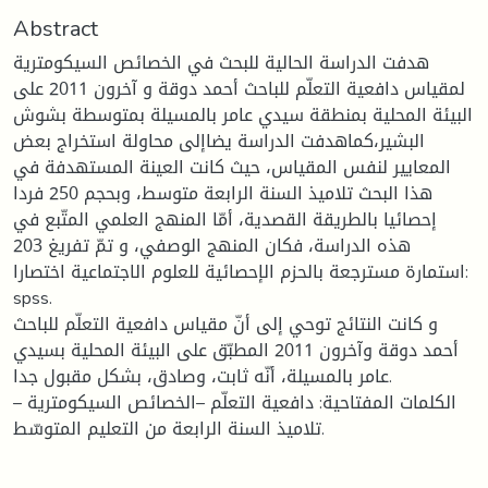
Abstract
هدفت الدراسة الحالية للبحث في الخصائص السيكومترية
لمقياس دافعية التعلّم للباحث أحمد دوقة و آخرون 2011 على
البيئة المحلية بمنطقة سيدي عامر بالمسيلة بمتوسطة بشوش
البشير،كماهدفت الدراسة يضاإلى محاولة استخراج بعض
المعايير لنفس المقياس، حيث كانت العينة المستهدفة في
هذا البحث تلاميذ السنة الرابعة متوسط، وبحجم 250 فردا
إحصائيا بالطريقة القصدية، أمّا المنهج العلمي المتّبع في
هذه الدراسة، فكان المنهج الوصفي، و تمّ تفريغ 203
استمارة مسترجعة بالحزم الإحصائية للعلوم الاجتماعية اختصارا:
spss.
و كانت النتائج توحي إلى أنّ مقياس دافعية التعلّم للباحث
أحمد دوقة وآخرون 2011 المطبّق على البيئة المحلية بسيدي
عامر بالمسيلة، أنّه ثابت، وصادق، بشكل مقبول جدا.
الكلمات المفتاحية: دافعية التعلّم –الخصائص السيكومترية –
تلاميذ السنة الرابعة من التعليم المتوسّط.