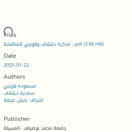
ding...
Files
مذكرة حشلاف وقويني للمناقشة ....pdf
(3.94 MB)
Date
2025-01-22
Authors
مسعودة قويني
سعدية حشلاف
اشراف: بابش عتيقة
Publisher
جامعة محمد بوضياف -المسيلة