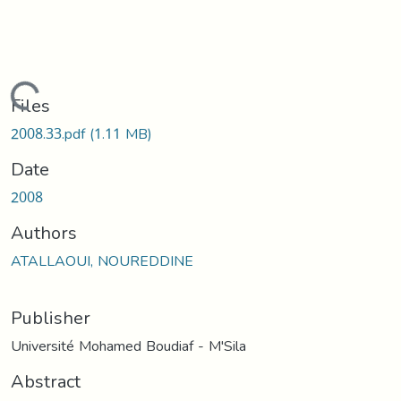
Loading...
Files
2008.33.pdf
(1.11 MB)
Date
2008
Authors
ATALLAOUI, NOUREDDINE
Publisher
Université Mohamed Boudiaf - M'Sila
Abstract