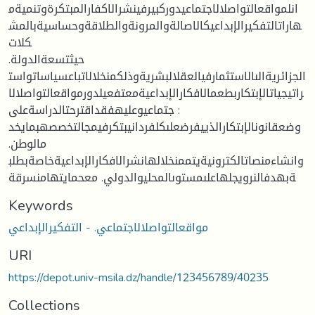
انلمواقعالتواصلالاجتماعيدوركبيرفينشرالاكفارالمبتكرةوتنميةم
هاراتالتفكيرالإبداعيكالاصالةوالمرونةوالطلاقةوحساسيةبالمش
كلات
حيثتسعةالدولة.
الجزائريةالىالاستثمارفيالعقلالبشريةوذلكمنخلالاتباعسياساتواست
راتيجياتالإبتكاربطعمالافكارالإبداعيةمعتفعيلدورمواقعالتواصلالا
جتماعيوعليهفقداقترحتالدراسةعلى :
وضعقانونالإبتكارالذييفرضعلىكلفردانيبتكرفيمجالتخصصهبمايخد
مالوطن.
وانشاءمنصاتالكترونيةيتممنخلالهانشرالافكارالإبداعيةخاصةبطلب
ةبهدفالنرويجلهاعلىمستوىالمحليوالدولي. معحمايتهامنسرقة
Keywords
مواقعالتواصلالاجتماعي. - التفكيرالإبداعي
URI
https://depot.univ-msila.dz/handle/123456789/40235
Collections