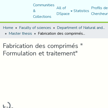
Communities
All of
Profils de
&
Statistics
DSpace
Chercheur
Collections
Home
Faculty of sciences
Department of Natural and Life Sciences
Master thesis
Fabrication des comprimés " Formulation et traitement"
Fabrication des comprimés "
Formulation et traitement"
Loading...