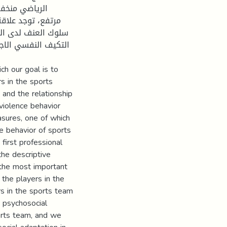
الرياضي منخف
مرتفع، توجد علاقة
سلوك العنف لدى الل
ch our goal is to
rs in the sports
 and the relationship
violence behavior
sures, one of which
he behavior of sports
 first professional
the descriptive
 the most important
 the players in the
rs in the sports team
n psychosocial
orts team, and we