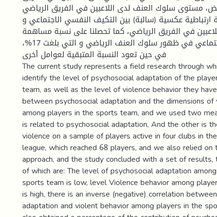
ض، مستوى سلوك العنف لدى اللاعبين في الفريق الرياضي
 ارتباطية عكسية (سالبة) بين التكيف النفسي الاجتماعي و
اعبين في الفريق الرياضي، كما تحصلنا على نسبة مساهمة
التكيف النفسي الاجتماعي في ظهور سلوك العنف الرياضي و التي بلغت 17%،
في حين تعود النسبة المتبقية لعوامل أخرى
The current study represents a field research through whi
identify the level of psychosocial adaptation of the playe
team, as well as the level of violence behavior they have
between psychosocial adaptation and the dimensions of 
among players in the sports team, and we used two mea
is related to psychosocial adaptation, And the other is t
violence on a sample of players active in four clubs in the
league, which reached 68 players, and we also relied on 
approach, and the study concluded with a set of results,
of which are: The level of psychosocial adaptation among
sports team is low, level Violence behavior among playe
is high, there is an inverse (negative) correlation betwee
adaptation and violent behavior among players in the sp