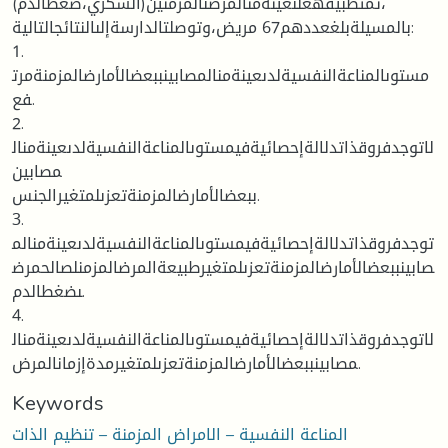
،تمتطبيقهعلىعينةمنالمرضىالمزمنين(السكري،ضغطالدم)
بالمسيلةبلغعددهم67 مريض،وتوصلتالدارسةإلىالنتائجالتالية:
1.
مستوىالمناعةالنفسيةلدىعينةمنالمصابينببعضالأمارضالمزمنةمرت
فع.
2.
لاتوجدفروقذاتدلالةإحصائيةفيمستوىالمناعةالنفسيةلدىعينةمنال
مصابين
ببعضالأمارضالمزمنةتعزىلمتغيرالجنس.
3.
توجدفروقذاتدلالةإحصائيةفيمستوىالمناعةالنفسيةلدىعينةمنالم
صابينببعضالأمارضالمزمنةتعزىلمتغيرطبيعةالمرضالمزمنلصالحمرض
ىضغطالدم.
4.
لاتوجدفروقذاتدلالةإحصائيةفيمستوىالمناعةالنفسيةلدىعينةمنال
مصابينببعضالأمارضالمزمنةتعزىلمتغيرمدةإزمانالمرض.
Keywords
المناعة النفسية – الامراض المزمنة – تنظيم الذات