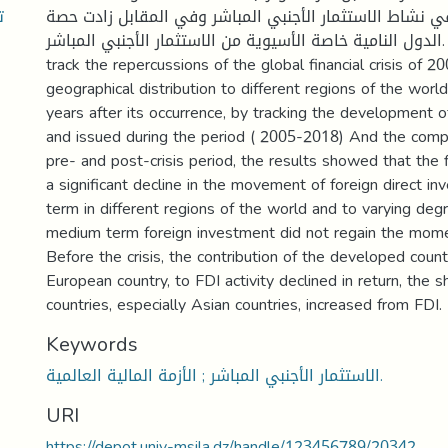
ت
ي نشاط الاستثمار الأجنبي المباشر وفي المقابل زادت حصة
الدول النامية خاصة الأسيوية من الاستثمار الأجنبي المباشر. This study aimed to
track the repercussions of the global financial crisis of 2
geographical distribution to different regions of the wor
years after its occurrence, by tracking the development o
and issued during the period ( 2005-2018) And the com
pre- and post-crisis period, the results showed that the fi
a significant decline in the movement of foreign direct in
term in different regions of the world and to varying degr
medium term foreign investment did not regain the mom
Before the crisis, the contribution of the developed count
European country, to FDI activity declined in return, the 
countries, especially Asian countries, increased from FDI.
Keywords
الاستثمار الأجنبي المباشر ; الأزمة المالية العالمية.
URI
https://depot.univ-msila.dz/handle/123456789/20342