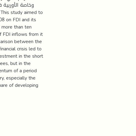
وخاصة الأوربية ف
008 on FDI and its
ld more than ten
f FDI inflows from it
parison between the
nancial crisis led to
vestment in the short
ees, but in the
entum of a period
ry, especially the
share of developing